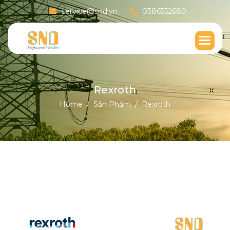
service@snd.vn
0386552680
R
e
x
r
o
t
h
Home
Sản Phẩm
Rexroth