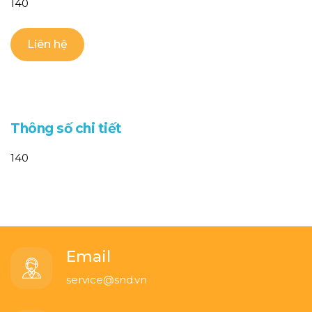
140
Liên hệ
T
h
ô
n
g
s
ố
c
h
i
t
i
ế
t
140
Email
service@snd.vn