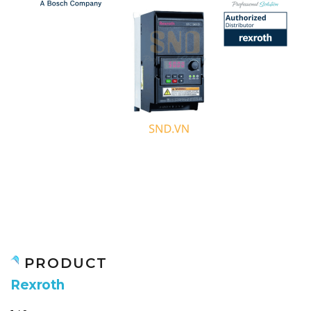
PRODUCT
R
e
x
r
o
t
h