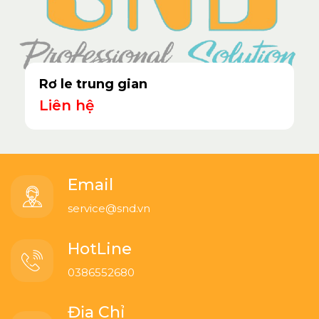
Rơ le trung gian
Liên hệ
Email
service@snd.vn
HotLine
0386552680
Địa Chỉ