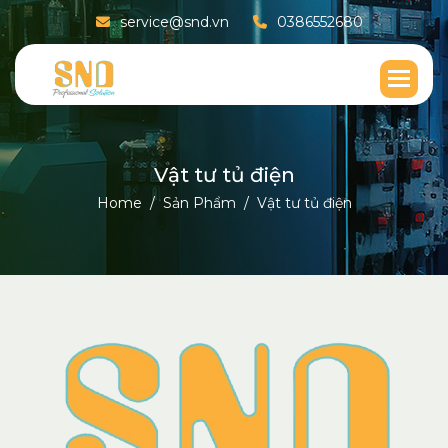
service@snd.vn
0386552680
V
ậ
t
t
ư
t
ủ
đ
i
ệ
n
Home
Sản Phẩm
Vật tư tủ điện