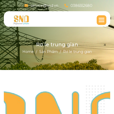
service@snd.vn
0386552680
R
ơ
l
e
t
r
u
n
g
g
i
a
n
Home
Sản Phẩm
Rơ le trung gian