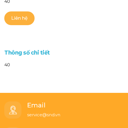
40
Liên hệ
T
h
ô
n
g
s
ố
c
h
i
t
i
ế
t
40
Email
service@snd.vn