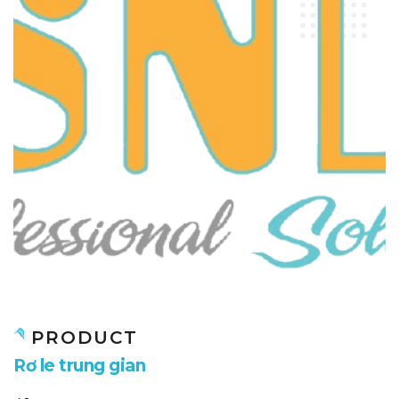
PRODUCT
R
ơ
l
e
t
r
u
n
g
g
i
a
n