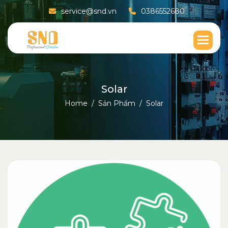
service@snd.vn
0386552680
S
o
l
a
r
Home
Sản Phẩm
Solar