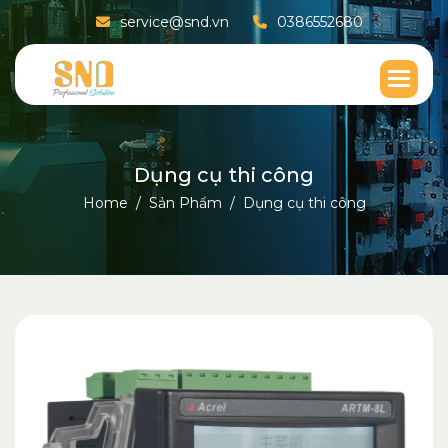
service@snd.vn
0386552680
D
ụ
n
g
c
ụ
t
h
i
c
ô
n
g
Home
Sản Phẩm
Dụng cụ thi công