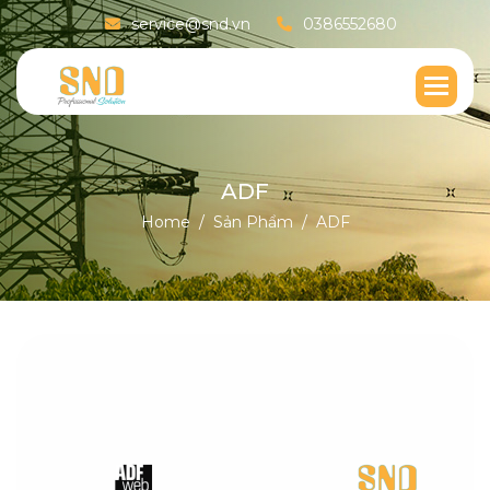
service@snd.vn
0386552680
A
D
F
Home
Sản Phẩm
ADF