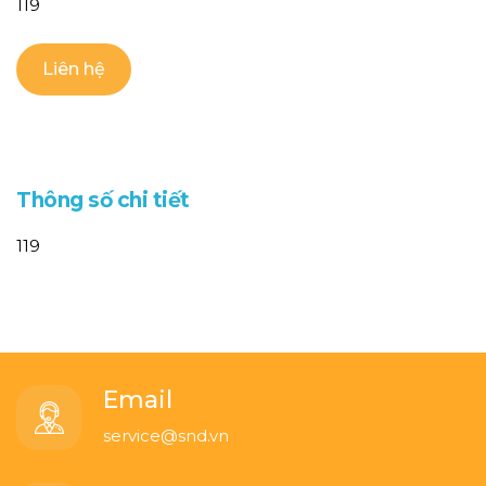
119
Liên hệ
T
h
ô
n
g
s
ố
c
h
i
t
i
ế
t
119
Email
service@snd.vn