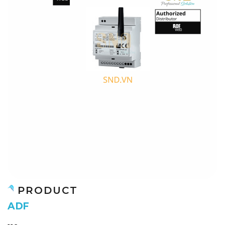
PRODUCT
A
D
F