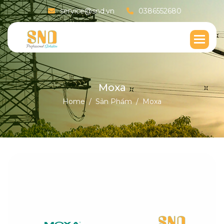
service@snd.vn
0386552680
M
o
x
a
Home
Sản Phẩm
Moxa