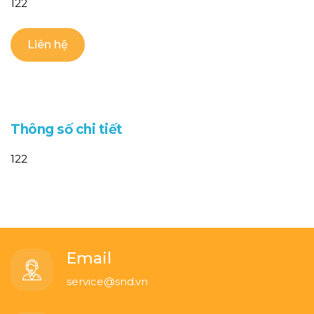
122
Liên hệ
T
h
ô
n
g
s
ố
c
h
i
t
i
ế
t
122
Email
service@snd.vn