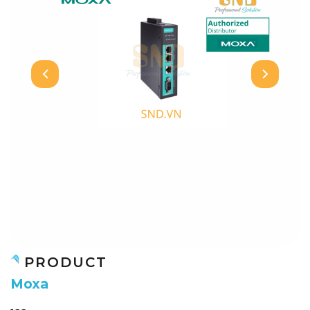
PRODUCT
M
o
x
a