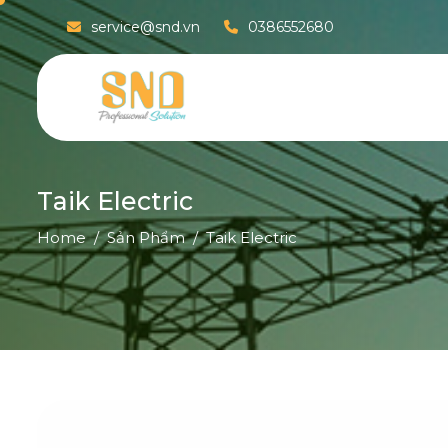
service@snd.vn
0386552680
T
a
i
k
E
l
e
c
t
r
i
c
Home
Sản Phẩm
Taik Electric