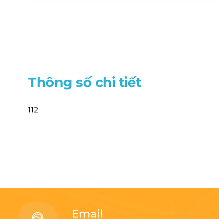
T
h
ô
n
g
s
ố
c
h
i
t
i
ế
t
112
Email