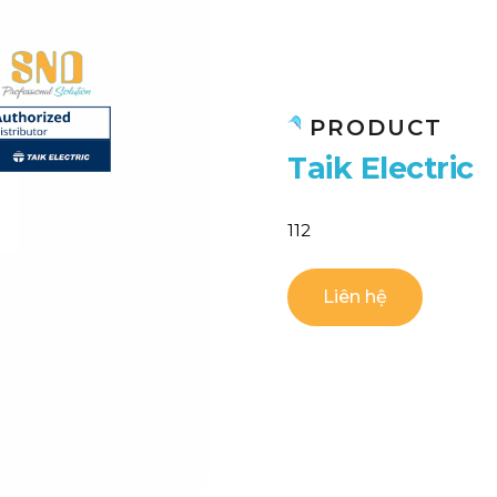
PRODUCT
T
a
i
k
E
l
e
c
t
r
i
c
112
Liên hệ