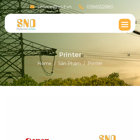
service@snd.vn
0386552680
P
r
i
n
t
e
r
Home
Sản Phẩm
Printer