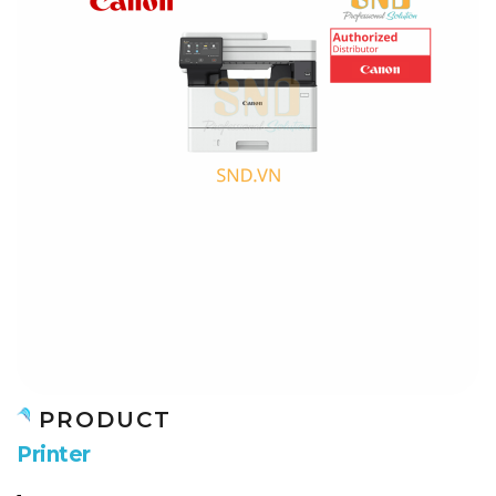
PRODUCT
P
r
i
n
t
e
r