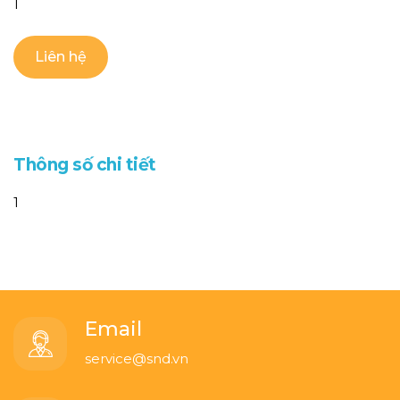
1
Liên hệ
T
h
ô
n
g
s
ố
c
h
i
t
i
ế
t
1
Email
service@snd.vn