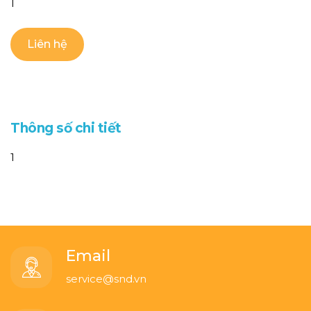
1
Liên hệ
T
h
ô
n
g
s
ố
c
h
i
t
i
ế
t
1
Email
service@snd.vn