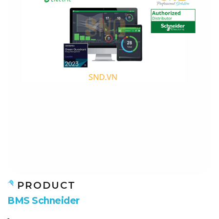
PRODUCT
B
M
S
S
c
h
n
e
i
d
e
r