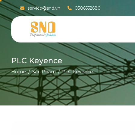
service@snd.vn
0386552680
P
L
C
K
e
y
e
n
c
e
Home
Sản Phẩm
PLC Keyence