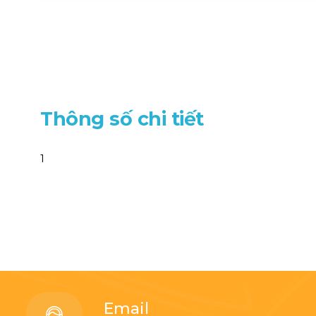
T
h
ô
n
g
s
ố
c
h
i
t
i
ế
t
1
Email