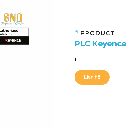
PRODUCT
P
L
C
K
e
y
e
n
c
e
1
Liên hệ