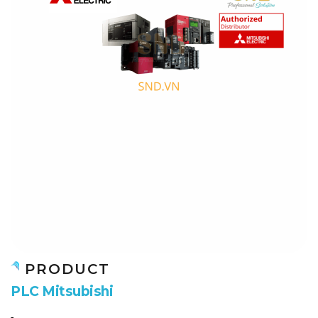
PRODUCT
P
L
C
M
i
t
s
u
b
i
s
h
i