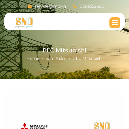
service@snd.vn
0386552680
P
L
C
M
i
t
s
u
b
i
s
h
i
Home
Sản Phẩm
PLC Mitsubishi