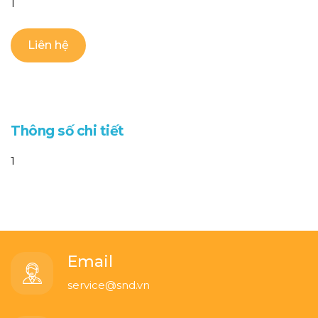
1
Liên hệ
T
h
ô
n
g
s
ố
c
h
i
t
i
ế
t
1
Email
service@snd.vn