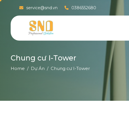
service@snd.vn
0386552680
C
h
u
n
g
c
ư
I
-
T
o
w
e
r
Home
Dự Án
Chung cư I-Tower