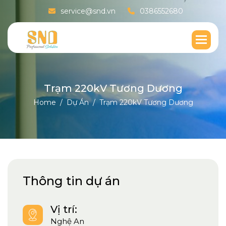
service@snd.vn
0386552680
T
r
ạ
m
2
2
0
k
V
T
ư
ơ
n
g
D
ư
ơ
n
g
Home
Dự Án
Trạm 220kV Tương Dương
Thông tin dự án
Vị trí:
Nghệ An