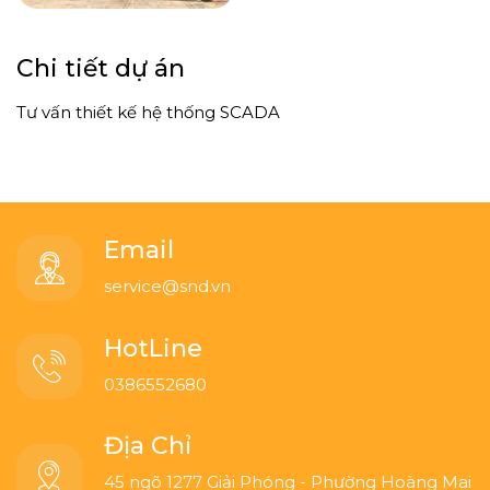
Chi tiết dự án
Tư vấn thiết kế hệ thống SCADA
Email
service@snd.vn
HotLine
0386552680
Địa Chỉ
45 ngõ 1277 Giải Phóng - Phường Hoàng Mai